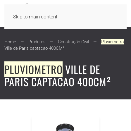
Skip to main content
Home
Produtos
Construção Civil
Pluviometro
Ville de Paris captacao 400CM²
PLUVIOMETRO
VILLE DE
PARIS CAPTACAO 400CM²