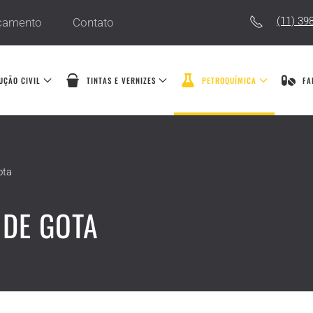
(11) 39
çamento
Contato
UÇÃO CIVIL
TINTAS E VERNIZES
PETROQUÍMICA
FA
ota
 DE GOTA